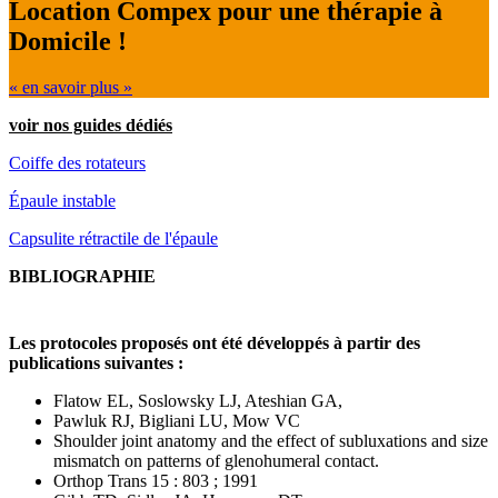
Location Compex pour une thérapie à
Domicile !
« en savoir plus »
voir nos guides dédiés
Coiffe des rotateurs
Épaule instable
Capsulite rétractile de l'épaule
BIBLIOGRAPHIE
Les protocoles proposés ont été développés à partir des
publications suivantes :
Flatow EL, Soslowsky LJ, Ateshian GA,
Pawluk RJ, Bigliani LU, Mow VC
Shoulder joint anatomy and the effect of subluxations and size
mismatch on patterns of glenohumeral contact.
Orthop Trans 15 : 803 ; 1991