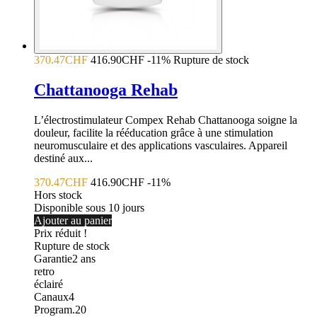
370.47CHF
416.90CHF
-11%
Rupture de stock
Chattanooga Rehab
L’électrostimulateur Compex Rehab Chattanooga soigne la
douleur, facilite la rééducation grâce à une stimulation
neuromusculaire et des applications vasculaires. Appareil
destiné aux...
370.47CHF
416.90CHF
-11%
Hors stock
Disponible sous 10 jours
Ajouter au panier
Prix réduit !
Rupture de stock
Garantie
2
ans
retro
éclairé
Canaux
4
Program.
20