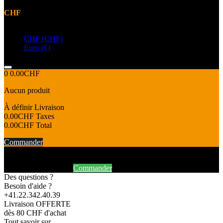
CHF
Devise
CHF (CHF)
Euro (€)
0
0.00CHF
Aucun produit
À définir
Livraison
0.00CHF
Taxes
0.00CHF
Total
Commander
Produit ajouté au panier avec succès
Continuer mes achats
Commander
Des questions ?
Besoin d'aide ?
+41.22.342.40.39
Livraison OFFERTE
dès 80 CHF d'achat
Tout savoir sur