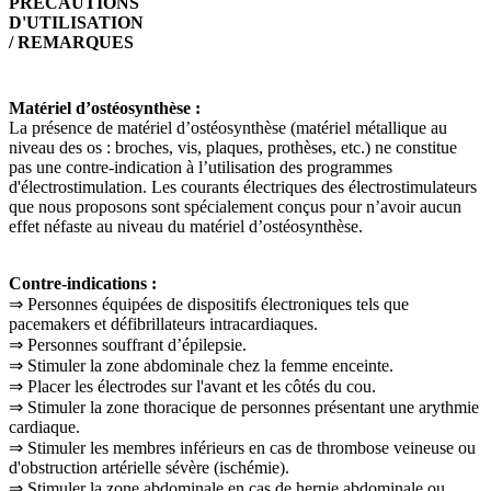
PRÉCAUTIONS
D'UTILISATION
/ REMARQUES
Matériel d’ostéosynthèse :
La présence de matériel d’ostéosynthèse (matériel métallique au
niveau des os : broches, vis, plaques, prothèses, etc.) ne constitue
pas une contre-indication à l’utilisation des programmes
d'électrostimulation. Les courants électriques des électrostimulateurs
que nous proposons sont spécialement conçus pour n’avoir aucun
effet néfaste au niveau du matériel d’ostéosynthèse.
Contre-indications :
⇒
Personnes
é
quip
é
es de dispositifs
é
lectroniques tels que
pacemakers et d
é
fibrillateurs intracardiaques.
⇒
Personnes souffrant d
’é
pilepsie.
⇒
Stimuler la zone abdominale chez la femme enceinte.
⇒
Placer les électrodes sur l'avant et les côtés du cou.
⇒
Stimuler la zone thoracique de personnes pr
é
sentant une arythmie
cardiaque.
⇒
Stimuler les membres inf
é
rieurs en cas de thrombose veineuse ou
d'obstruction art
é
rielle s
é
v
è
re (isch
é
mie).
⇒
Stimuler la zone abdominale en cas de hernie abdominale ou