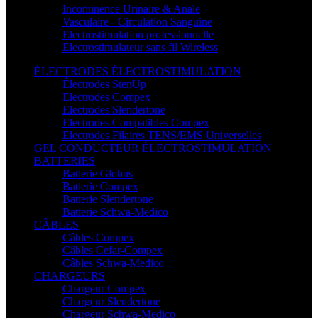
Incontinence Urinaire & Anale
Vasculaire - Circulation Sanguine
Electrostimulation professionnelle
Electrostimulateur sans fil Wireless
ÉLECTRODES ÉLECTROSTIMULATION
Électrodes StenUp
Electrodes Compex
Electrodes Slendertone
Electrodes Compatibles Compex
Electrodes Filaires TENS/EMS Universelles
GEL CONDUCTEUR ÉLECTROSTIMULATION
BATTERIES
Batterie Globus
Batterie Compex
Batterie Slendertone
Batterie Schwa-Medico
CÂBLES
Câbles Compex
Câbles Cefar-Compex
Câbles Schwa-Medico
CHARGEURS
Chargeur Compex
Chargeur Slendertone
Chargeur Schwa-Medico