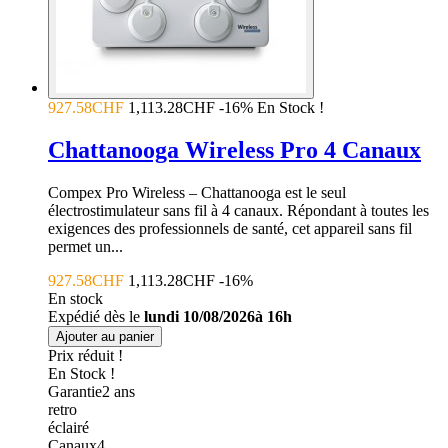
927.58CHF
1,113.28CHF
-16%
En Stock !
Chattanooga Wireless Pro 4 Canaux
Compex Pro Wireless – Chattanooga est le seul
électrostimulateur sans fil à 4 canaux. Répondant à toutes les
exigences des professionnels de santé, cet appareil sans fil
permet un...
927.58CHF
1,113.28CHF
-16%
En stock
Expédié dès le
lundi 10/08/2026à 16h
Ajouter au panier
Prix réduit !
En Stock !
Garantie
2
ans
retro
éclairé
Canaux
4