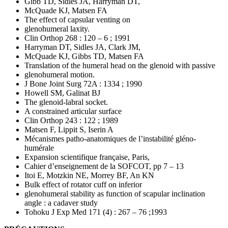
Gibb TD, Sidles JA, Harryman DT,
McQuade KJ, Matsen FA
The effect of capsular venting on
glenohumeral laxity.
Clin Orthop 268 : 120 – 6 ; 1991
Harryman DT, Sidles JA, Clark JM,
McQuade KJ, Gibbs TD, Matsen FA
Translation of the humeral head on the glenoid with passive
glenohumeral motion.
J Bone Joint Surg 72A : 1334 ; 1990
Howell SM, Galinat BJ
The glenoid-labral socket.
A constrained articular surface
Clin Orthop 243 : 122 ; 1989
Matsen F, Lippit S, Iserin A
Mécanismes patho-anatomiques de l’instabilité gléno-
humérale
Expansion scientifique française, Paris,
Cahier d’enseignement de la SOFCOT,
pp 7 – 13
Itoi E, Motzkin NE, Morrey BF, An KN
Bulk effect of rotator cuff on inferior
glenohumeral stability as function of scapular inclination
angle : a cadaver study
Tohoku J Exp Med 171 (4) : 267 – 76 ;
1993