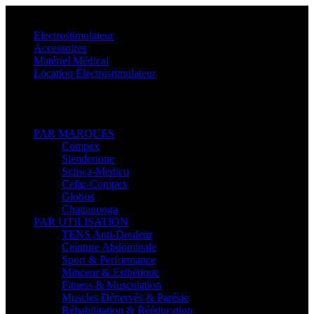
Menu
Electrostimulateur
Accessoires
Matériel Médical
Location Électrostimulateur
Retour
PAR MARQUES
Compex
Slendertone
Schwa-Medico
Cefar-Compex
Globus
Chattanooga
PAR UTILISATION
TENS Anti-Douleur
Ceinture Abdominale
Sport & Performance
Minceur & Esthétique
Fitness & Musculation
Muscles Dénervés & Parésie
Réhabilitation & Rééducation