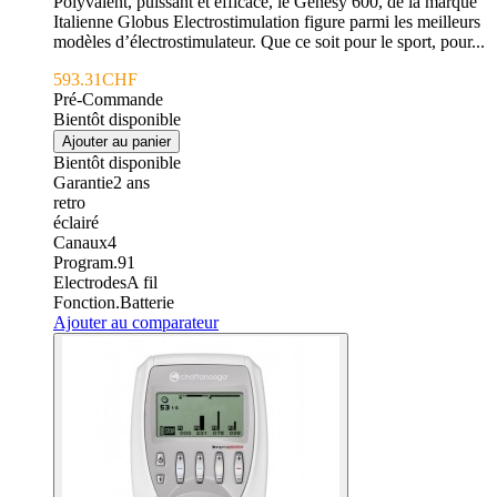
Polyvalent, puissant et efficace, le Genesy 600, de la marque
Italienne Globus Electrostimulation figure parmi les meilleurs
modèles d’électrostimulateur. Que ce soit pour le sport, pour...
593.31CHF
Pré-Commande
Bientôt disponible
Ajouter au panier
Bientôt disponible
Garantie
2
ans
retro
éclairé
Canaux
4
Program.
91
Electrodes
A fil
Fonction.
Batterie
Ajouter au comparateur