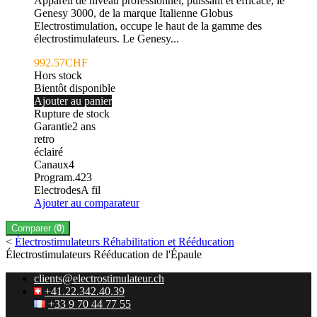
Appareil de niveau professionnel, puissant et efficace, le
Genesy 3000, de la marque Italienne Globus
Electrostimulation, occupe le haut de la gamme des
électrostimulateurs. Le Genesy...
992.57CHF
Hors stock
Bientôt disponible
Ajouter au panier
Rupture de stock
Garantie
2
ans
retro
éclairé
Canaux
4
Program.
423
Electrodes
A fil
Ajouter au comparateur
Comparer (
0
)
<
Électrostimulateurs Réhabilitation et Rééducation
Électrostimulateurs Rééducation de l'Épaule
clients@electrostimulateur.ch
+41.22.342.40.39
+33 9 70 44 77 55