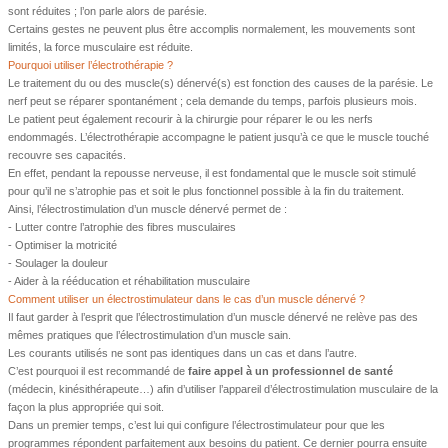
sont réduites ; l’on parle alors de parésie.
Certains gestes ne peuvent plus être accomplis normalement, les mouvements sont
limités, la force musculaire est réduite.
Pourquoi utiliser l’électrothérapie ?
Le traitement du ou des muscle(s) dénervé(s) est fonction des causes de la parésie. Le
nerf peut se réparer spontanément ; cela demande du temps, parfois plusieurs mois.
Le patient peut également recourir à la chirurgie pour réparer le ou les nerfs
endommagés. L’électrothérapie accompagne le patient jusqu’à ce que le muscle touché
recouvre ses capacités.
En effet, pendant la repousse nerveuse, il est fondamental que le muscle soit stimulé
pour qu’il ne s’atrophie pas et soit le plus fonctionnel possible à la fin du traitement.
Ainsi, l’électrostimulation d’un muscle dénervé permet de :
- Lutter contre l’atrophie des fibres musculaires
- Optimiser la motricité
- Soulager la douleur
- Aider à la rééducation et réhabilitation musculaire
Comment utiliser un électrostimulateur dans le cas d’un muscle dénervé ?
Il faut garder à l’esprit que l’électrostimulation d’un muscle dénervé ne relève pas des
mêmes pratiques que l’électrostimulation d’un muscle sain.
Les courants utilisés ne sont pas identiques dans un cas et dans l’autre.
C’est pourquoi il est recommandé de
faire appel à un professionnel de santé
(médecin, kinésithérapeute…) afin d’utiliser l’appareil d’électrostimulation musculaire de la
façon la plus appropriée qui soit.
Dans un premier temps, c’est lui qui configure l’électrostimulateur pour que les
programmes répondent parfaitement aux besoins du patient. Ce dernier pourra ensuite