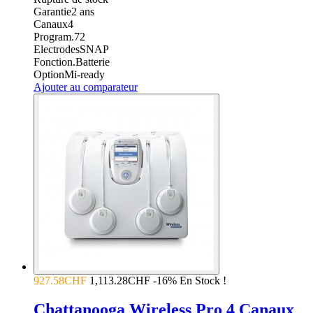
Garantie
2
ans
Canaux
4
Program.
72
Electrodes
SNAP
Fonction.
Batterie
Option
Mi-ready
Ajouter au comparateur
927.58CHF
1,113.28CHF
-16%
En Stock !
Chattanooga Wireless Pro 4 Canaux