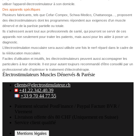
utiliser l’appareil électrostimulateur à son domicile.
Des appareils spécifiques
Plusieurs fabricants, tels que Cefar-Compex, Schwa-Medico, Chattanooga…, proposent
des électrostimulateurs dont les programmes répondent aux exigences d’un muscle
dénervé et de la parésie partielle ou totale.
Ils s’adressent avant tout aux professionnels de santé, qui pourront se servir de ces
appareils non seulement pour traiter les patients, mais aussi pour les aider à poser un
diagnostic.
L’électrostimulation musculaire sera aussi utilisée une fois le nerf réparé dans le cadre de
la rééducation musculaire.
Faciles d’utilisation et intuitifs, les électrostimulateurs peuvent aussi accompagner les
particuliers à leur domicile. Il est pour autant toujours recommandé d’être conseillé par un
professionnel afin d’optimiser le traitement d’électrothérapie.
Électrostimulateurs Muscles Dénervés & Parésie
clients@electrostimulateur.ch
+41.22.342.40.39
+33 9 70 44 77 55
Paiement sécurisé
PostFinance / Paypal
Facture BVR /
Virement
Livraison offerte
dès 80 CHF
(Uniquement en Suisse)
Service client qualifié
Mentions légales