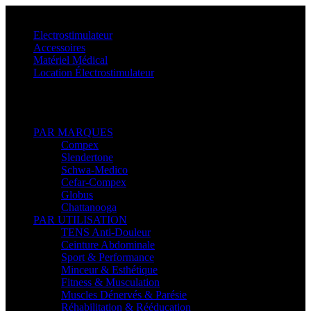
Menu
Electrostimulateur
Accessoires
Matériel Médical
Location Électrostimulateur
Retour
PAR MARQUES
Compex
Slendertone
Schwa-Medico
Cefar-Compex
Globus
Chattanooga
PAR UTILISATION
TENS Anti-Douleur
Ceinture Abdominale
Sport & Performance
Minceur & Esthétique
Fitness & Musculation
Muscles Dénervés & Parésie
Réhabilitation & Rééducation