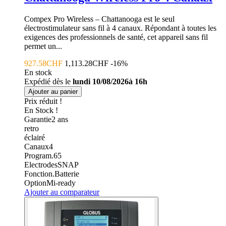
Compex Pro Wireless – Chattanooga est le seul
électrostimulateur sans fil à 4 canaux. Répondant à toutes les
exigences des professionnels de santé, cet appareil sans fil
permet un...
927.58CHF
1,113.28CHF
-16%
En stock
Expédié dès le
lundi 10/08/2026à 16h
Ajouter au panier
Prix réduit !
En Stock !
Garantie
2
ans
retro
éclairé
Canaux
4
Program.
65
Electrodes
SNAP
Fonction.
Batterie
Option
Mi-ready
Ajouter au comparateur