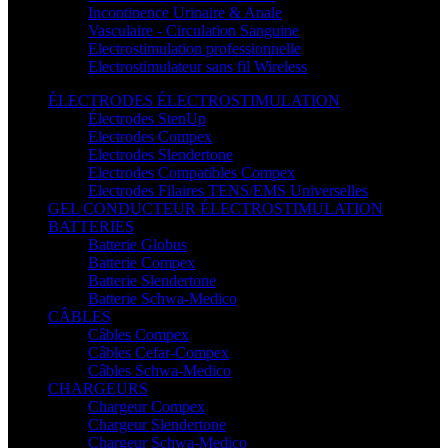
Incontinence Urinaire & Anale
Vasculaire - Circulation Sanguine
Electrostimulation professionnelle
Electrostimulateur sans fil Wireless
ÉLECTRODES ÉLECTROSTIMULATION
Électrodes StenUp
Electrodes Compex
Electrodes Slendertone
Electrodes Compatibles Compex
Electrodes Filaires TENS/EMS Universelles
GEL CONDUCTEUR ÉLECTROSTIMULATION
BATTERIES
Batterie Globus
Batterie Compex
Batterie Slendertone
Batterie Schwa-Medico
CÂBLES
Câbles Compex
Câbles Cefar-Compex
Câbles Schwa-Medico
CHARGEURS
Chargeur Compex
Chargeur Slendertone
Chargeur Schwa-Medico