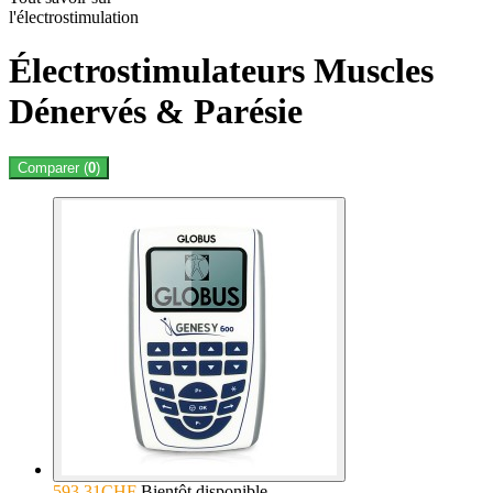
l'électrostimulation
Électrostimulateurs Muscles
Dénervés & Parésie
Comparer (
0
)
593.31CHF
Bientôt disponible