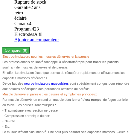
Rupture de stock
Garantie
2
ans
retro
éclairé
Canaux
4
Program.
423
Electrodes
A fil
Ajouter au comparateur
Comparer (
0
)
Electrostimulateurs pour les muscles dénervés et la parésie
Les professionnels de santé font appel à l’électrothérapie pour traiter les patients
souffrant de muscles dénervés et de parésie.
En effet, la stimulation électrique permet de récupérer rapidement et efficacement les
capacités motrices détériorées.
De ce fait, des
neurostimulateurs musculaires
sont spécialement conçus pour répondre
aux besoins spécifiques des personnes atteintes de parésie.
Muscle dénervé et parésie : les causes et symptômes principaux
Par muscle dénervé, on entend un muscle dont
le nerf s’est rompu
, de façon partielle
ou totale. Les causes sont multiples :
- Traumatisme avec section nerveuse
- Compression chronique du nerf
- Névrite
- Etc.
Le muscle n’étant plus innervé, il ne peut plus assurer ses capacités motrices. Celles-ci