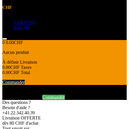
CHF
Devise
CHF (CHF)
Euro (€)
0
0.00CHF
Aucun produit
À définir
Livraison
0.00CHF
Taxes
0.00CHF
Total
Commander
Produit ajouté au panier avec succès
Continuer mes achats
Commander
Des questions ?
Besoin d'aide ?
+41.22.342.40.39
Livraison OFFERTE
dès 80 CHF d'achat
Tout savoir sur