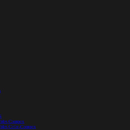
s
S
bles Compex
bles Cefar-Compex