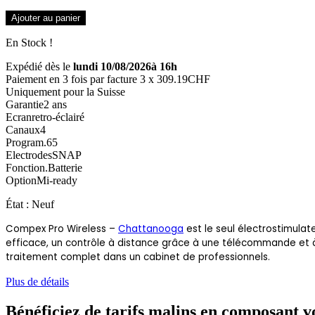
Ajouter au panier
En Stock !
Expédié dès le
lundi 10/08/2026à 16h
Paiement en 3 fois par facture
3 x
309.19CHF
Uniquement pour la Suisse
Garantie
2
ans
Ecran
retro-éclairé
Canaux
4
Program.
65
Electrodes
SNAP
Fonction.
Batterie
Option
Mi-ready
État :
Neuf
Compex Pro Wireless –
Chattanooga
est le seul électrostimulat
efficace, un contrôle à distance grâce à une télécommande et à u
traitement complet dans un cabinet de professionnels.
Plus de détails
Bénéficiez de tarifs malins en composant 