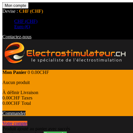
Mon compte
Devise :
CHF (CHF)
CHF (CHF)
Euro (€)
Contactez-nous
Mon Panier
0
0.00CHF
Aucun produit
À définir
Livraison
0.00CHF
Taxes
0.00CHF
Total
Commander
Votre compte
Produit ajouté au panier avec succès