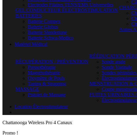
Câ
Electrodes Filaires TENS/EMS Universelles
CHARG
GEL CONDUCTEUR ÉLECTROSTIMULATION
Ch
BATTERIES
Ch
Batterie Compex
Ch
Batterie Globus
Autres A
Batterie Slendertone
Batterie Schwa-Medico
Matériel Médical
RÉÉDUCATION PÉR
RÉCUPÉRATION / PRÉVENTION
Sonde anale
Pressothérapie
Sonde Vaginale
Magnétothérapie
Sondes périnéales
Oxymètre de Pouls
Électrostimulateu
Taping & Strapping
MENSTRUATION & 
MASSAGE
Coupe menstruell
Pistolet de Massage
FUITES URINAIRES 
Électrostimulateur
Location Électrostimulateur
Chattanooga Wireless Pro 4 Canaux
Promo !