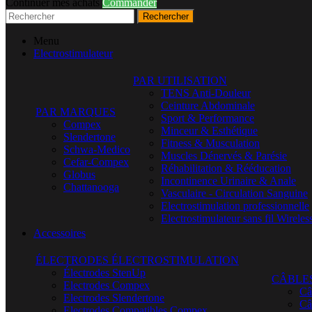
Continuer mes achats
Commander
Rechercher
Menu
Electrostimulateur
PAR UTILISATION
TENS Anti-Douleur
Ceinture Abdominale
PAR MARQUES
Sport & Performance
Compex
Minceur & Esthétique
Slendertone
Fitness & Musculation
Schwa-Medico
Muscles Dénervés & Parésie
Cefar-Compex
Réhabilitation & Rééducation
Globus
Incontinence Urinaire & Anale
Chattanooga
Vasculaire - Circulation Sanguine
Electrostimulation professionnelle
Electrostimulateur sans fil Wireles
Accessoires
ÉLECTRODES ÉLECTROSTIMULATION
Électrodes StenUp
CÂBLE
Electrodes Compex
Câ
Electrodes Slendertone
Câ
Electrodes Compatibles Compex