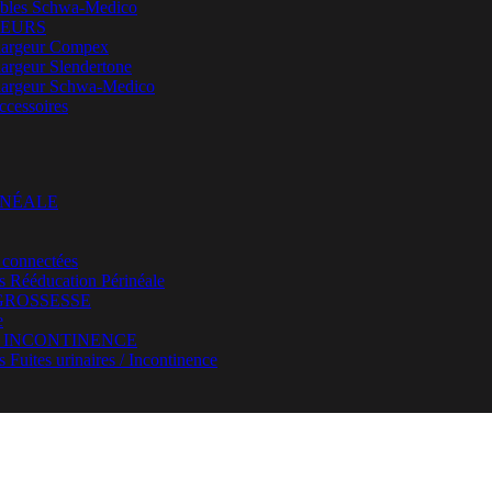
bles Schwa-Medico
EURS
argeur Compex
argeur Slendertone
argeur Schwa-Medico
ccessoires
INÉALE
 connectées
rs Rééducation Périnéale
GROSSESSE
e
/ INCONTINENCE
s Fuites urinaires / Incontinence