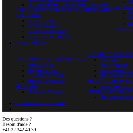
Câ
Electrodes Filaires TENS/EMS Universelles
CHARG
GEL CONDUCTEUR ÉLECTROSTIMULATION
Ch
BATTERIES
Ch
Batterie Globus
Ch
Batterie Compex
Autres A
Batterie Slendertone
Batterie Schwa-Medico
Matériel Médical
RÉÉDUCATION PÉR
RÉCUPÉRATION / PRÉVENTION
Sonde anale
Pressothérapie
Sonde Vaginale
Magnétothérapie
Sondes périnéales
Oxymètre de Pouls
Électrostimulateu
Taping & Strapping
MENSTRUATION & 
MASSAGE
Coupe menstruell
Pistolet de Massage
FUITES URINAIRES 
Électrostimulateur
Location Électrostimulateur
Des questions ?
Besoin d'aide ?
+41.22.342.40.39