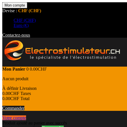
Mon compte
Devise :
CHF (CHF)
CHF (CHF)
Euro (€)
Contactez-nous
Mon Panier
0
0.00CHF
Aucun produit
À définir
Livraison
0.00CHF
Taxes
0.00CHF
Total
Commander
Votre compte
Produit ajouté au panier avec succès