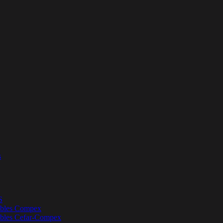
s
S
bles Compex
bles Cefar-Compex