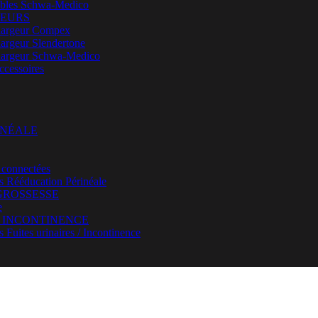
bles Schwa-Medico
EURS
argeur Compex
argeur Slendertone
argeur Schwa-Medico
ccessoires
INÉALE
 connectées
rs Rééducation Périnéale
GROSSESSE
e
/ INCONTINENCE
s Fuites urinaires / Incontinence