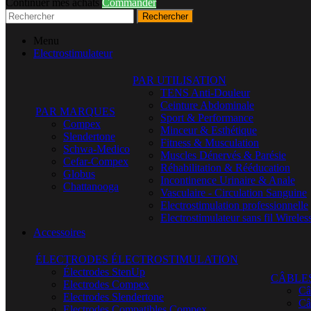
Continuer mes achats
Commander
Rechercher
Menu
Electrostimulateur
PAR UTILISATION
TENS Anti-Douleur
Ceinture Abdominale
PAR MARQUES
Sport & Performance
Compex
Minceur & Esthétique
Slendertone
Fitness & Musculation
Schwa-Medico
Muscles Dénervés & Parésie
Cefar-Compex
Réhabilitation & Rééducation
Globus
Incontinence Urinaire & Anale
Chattanooga
Vasculaire - Circulation Sanguine
Electrostimulation professionnelle
Electrostimulateur sans fil Wireles
Accessoires
ÉLECTRODES ÉLECTROSTIMULATION
Électrodes StenUp
CÂBLE
Electrodes Compex
Câ
Electrodes Slendertone
Câ
Electrodes Compatibles Compex