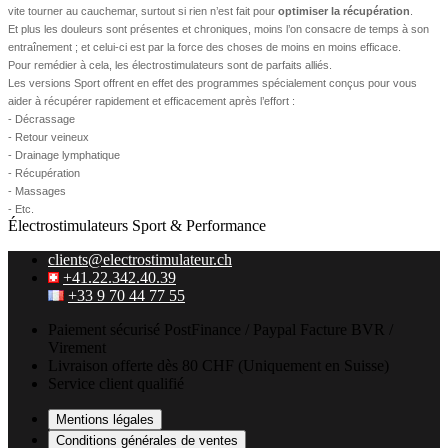
vite tourner au cauchemar, surtout si rien n’est fait pour
optimiser la récupération
.
Et plus les douleurs sont présentes et chroniques, moins l’on consacre de temps à son
entraînement ; et celui-ci est par la force des choses de moins en moins efficace.
Pour remédier à cela, les électrostimulateurs sont de parfaits alliés.
Les versions Sport offrent en effet des programmes spécialement conçus pour vous
aider à récupérer rapidement et efficacement après l’effort :
- Décrassage
- Retour veineux
- Drainage lymphatique
- Récupération
- Massages
- Etc.
Électrostimulateurs Sport & Performance
clients@electrostimulateur.ch
+41.22.342.40.39
+33 9 70 44 77 55
Paiement sécurisé
PostFinance / Paypal
Facture BVR /
Virement
Livraison offerte
dès 80 CHF
(Uniquement en Suisse)
Service client qualifié
Mentions légales
Conditions générales de ventes