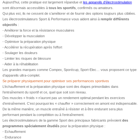
Aujourd’hui, cette pratique est largement répandue et
les appareils d'électrostimulation
sont désormais accessibles à
tous les sportifs
, confirmés ou amateurs.
Qui plus est, ils ne cessent de s’améliorer et de fournir des options toujours plus ciblées.
Les électrostimulateurs Sport & Performance vous aident ainsi à
remplir différents
objectifs
:
- Améliorer la force et la résistance musculaires
- Développer la musculation
- Optimiser la préparation physique
- Accélérer la récupération après l’effort
- Soulager les douleurs
- Limiter les risques de blessure
- Aider à la réhabilitation
Les grandes marques comme Compex, Sporécup, Sport-Elec… vous proposent ce type
d’appareils ultra-complet.
Se préparer physiquement pour optimiser ses performances sportives
L’échauffement et la préparation physique sont des étapes primordiales dans
l’entraînement du sportif et ce, quel que soit son niveau.
Des muscles « froids » n’auront pas un rendement optimal pendant les exercices
d’entraînement. C’est pourquoi les « chauffer » correctement en amont est indispensable.
De la même manière, un muscle entraîné à résister et à être endurant sera plus
performant pendant la compétition ou à l’entraînement.
Les électrostimulateurs de la gamme Sport des principaux fabricants prévoient
des
programmes spécialement étudiés
pour la préparation physique :
- Echauffement
- Endurance