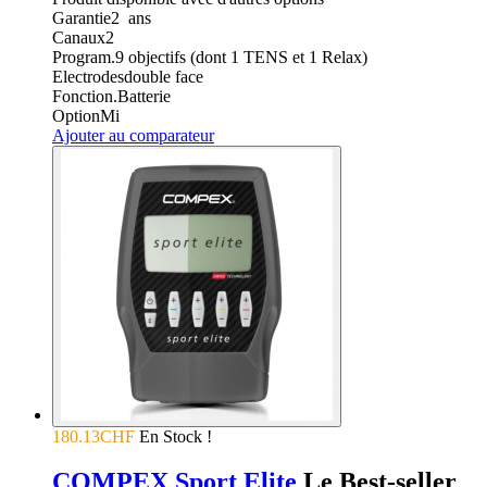
Garantie
2
ans
Canaux
2
Program.
9 objectifs (dont 1 TENS et 1 Relax)
Electrodes
double face
Fonction.
Batterie
Option
Mi
Ajouter au comparateur
180.13CHF
En Stock !
COMPEX Sport Elite
Le Best-seller