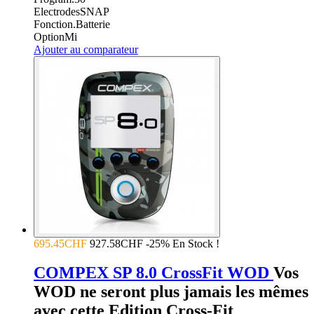
Electrodes
SNAP
Fonction.
Batterie
Option
Mi
Ajouter au comparateur
695.45CHF
927.58CHF
-25%
En Stock !
COMPEX SP 8.0 CrossFit WOD
Vos
WOD ne seront plus jamais les mêmes
avec cette Edition Cross-Fit