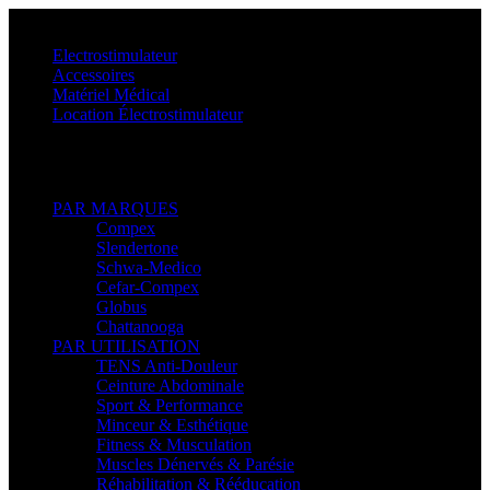
Menu
Electrostimulateur
Accessoires
Matériel Médical
Location Électrostimulateur
Retour
PAR MARQUES
Compex
Slendertone
Schwa-Medico
Cefar-Compex
Globus
Chattanooga
PAR UTILISATION
TENS Anti-Douleur
Ceinture Abdominale
Sport & Performance
Minceur & Esthétique
Fitness & Musculation
Muscles Dénervés & Parésie
Réhabilitation & Rééducation