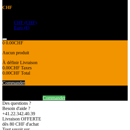
CHF
Devise
CHF (CHF)
Euro (€)
0
0.00CHF
Aucun produit
À définir
Livraison
0.00CHF
Taxes
0.00CHF
Total
Commander
Produit ajouté au panier avec succès
Continuer mes achats
Commander
Des questions ?
Besoin d'aide ?
+41.22.342.40.39
Livraison OFFERTE
dès 80 CHF d'achat
Tout savoir sur