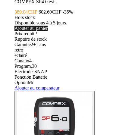
COMPEX SP4.0 est...
389.04CHF
602.60CHF
-35%
Hors stock
Disponible sous 4 à 5 jours.
Ajouter au panier
Prix réduit !
Rupture de stock
Garantie
2+1
ans
retro
éclairé
Canaux
4
Program.
30
Electrodes
SNAP
Fonction.
Batterie
Option
Mi
Ajouter au comparateur