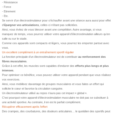
- Résistance
- Force
- Etirement
- Etc.
Se servir d’un électrostimulateur pour s’échauffer avant une séance aura aussi pour effet
d’
épargner vos articulations
, celles-ci n’étant pas sollicitées.
Ainsi, vous évitez de vous blesser avant une compétition. Autre avantage, si vous
manquez de temps, vous pourrez utiliser votre appareil d’électrostimulation ailleurs qu’en
salle ou sur le stade.
Comme ces appareils sont compacts et légers, vous pourrez les emporter partout avec
vous.
Un excellent complément à un entraînement sportif régulier
La fonction principale d’un électrostimulateur est de contribuer
au renforcement des
fibres musculaires
.
Grâce à cet effet, les muscles sont capables d’endurer des
efforts plus longs et plus
intenses
.
Pour optimiser ce bénéfice, vous pouvez utiliser votre appareil pendant que vous réalisez
vos exercices.
Ainsi, vous mobilisez davantage de groupes musculaires et vous faites un effort qui
sollicite le cœur et favorise la circulation sanguine.
Un électrostimulateur utilisé au repos n’aura pas cet impact « global ».
C’est pourquoi votre appareil d’électrostimulation musculaire ne doit pas se substituer à
une activité sportive. Au contraire, il en est le parfait complément.
Récupérer efficacement après l’effort
Des crampes, des courbatures, des douleurs articulaires… le quotidien des sportifs peut