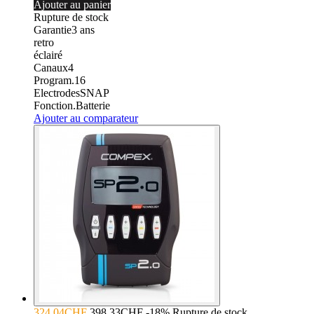
Ajouter au panier
Rupture de stock
Garantie
3
ans
retro
éclairé
Canaux
4
Program.
16
Electrodes
SNAP
Fonction.
Batterie
Ajouter au comparateur
324.04CHF
398.33CHF
-18%
Rupture de stock