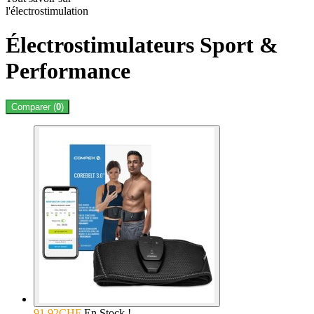
l'électrostimulation
Électrostimulateurs Sport &
Performance
Comparer (
0
)
91.92CHF
En Stock !