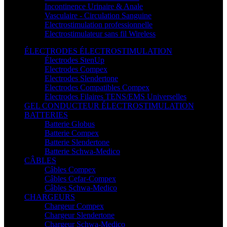
Incontinence Urinaire & Anale
Vasculaire - Circulation Sanguine
Electrostimulation professionnelle
Electrostimulateur sans fil Wireless
ÉLECTRODES ÉLECTROSTIMULATION
Électrodes StenUp
Electrodes Compex
Electrodes Slendertone
Electrodes Compatibles Compex
Electrodes Filaires TENS/EMS Universelles
GEL CONDUCTEUR ÉLECTROSTIMULATION
BATTERIES
Batterie Globus
Batterie Compex
Batterie Slendertone
Batterie Schwa-Medico
CÂBLES
Câbles Compex
Câbles Cefar-Compex
Câbles Schwa-Medico
CHARGEURS
Chargeur Compex
Chargeur Slendertone
Chargeur Schwa-Medico