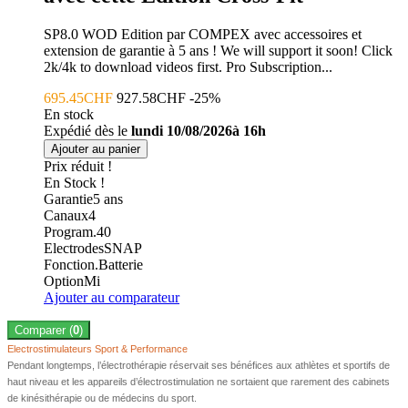
SP8.0 WOD Edition par COMPEX avec accessoires et
extension de garantie à 5 ans ! We will support it soon! Click
2k/4k to download videos first. Pro Subscription...
695.45CHF
927.58CHF
-25%
En stock
Expédié dès le
lundi 10/08/2026à 16h
Ajouter au panier
Prix réduit !
En Stock !
Garantie
5
ans
Canaux
4
Program.
40
Electrodes
SNAP
Fonction.
Batterie
Option
Mi
Ajouter au comparateur
Comparer (
0
)
Electrostimulateurs Sport & Performance
Pendant longtemps, l’électrothérapie réservait ses bénéfices aux athlètes et sportifs de
haut niveau et les appareils d’électrostimulation ne sortaient que rarement des cabinets
de kinésithérapie ou de médecins du sport.