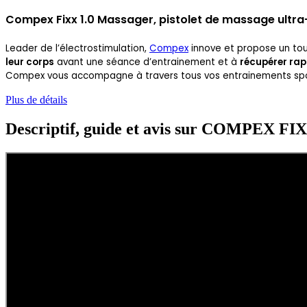
Compex Fixx 1.0 Massager, pistolet de massage ultr
Leader de l’électrostimulation,
Compex
innove et propose un tou
leur corps
avant une séance d’entrainement et à
récupérer ra
Compex vous accompagne à travers tous vos entrainements spor
Plus de détails
Descriptif, guide et avis sur COMPEX FIX