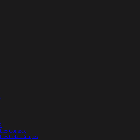
s
S
bles Compex
bles Cefar-Compex