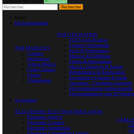
Continuer mes achats
Commander
Rechercher
Menu
Electrostimulateur
PAR UTILISATION
TENS Anti-Douleur
Ceinture Abdominale
PAR MARQUES
Sport & Performance
Compex
Minceur & Esthétique
Slendertone
Fitness & Musculation
Schwa-Medico
Muscles Dénervés & Parésie
Cefar-Compex
Réhabilitation & Rééducation
Globus
Incontinence Urinaire & Anale
Chattanooga
Vasculaire - Circulation Sanguine
Electrostimulation professionnelle
Electrostimulateur sans fil Wireles
Accessoires
ÉLECTRODES ÉLECTROSTIMULATION
Électrodes StenUp
CÂBLE
Electrodes Compex
Câ
Electrodes Slendertone
Câ
Electrodes Compatibles Compex