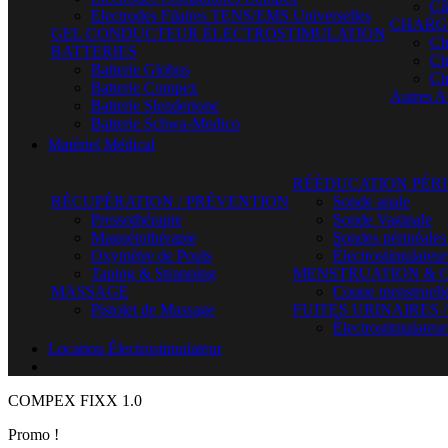
Câ
Electrodes Filaires TENS/EMS Universelles
CHARG
GEL CONDUCTEUR ÉLECTROSTIMULATION
Ch
BATTERIES
Ch
Batterie Globus
Ch
Batterie Compex
Autres A
Batterie Slendertone
Batterie Schwa-Medico
Matériel Médical
RÉÉDUCATION PÉR
RÉCUPÉRATION / PRÉVENTION
Sonde anale
Pressothérapie
Sonde Vaginale
Magnétothérapie
Sondes périnéales
Oxymètre de Pouls
Électrostimulateu
Taping & Strapping
MENSTRUATION & 
MASSAGE
Coupe menstruell
Pistolet de Massage
FUITES URINAIRES 
Électrostimulateur
Location Électrostimulateur
COMPEX FIXX 1.0
Promo !