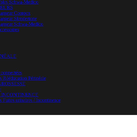
bles Schwa-Medico
EURS
argeur Compex
argeur Slendertone
argeur Schwa-Medico
ccessoires
INÉALE
 connectées
rs Rééducation Périnéale
GROSSESSE
e
/ INCONTINENCE
s Fuites urinaires / Incontinence