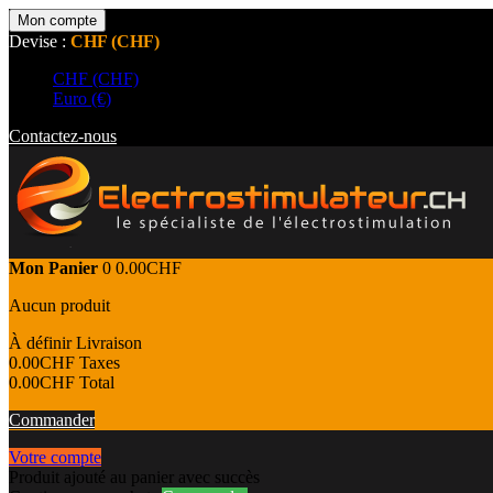
Mon compte
Devise :
CHF (CHF)
CHF (CHF)
Euro (€)
Contactez-nous
Mon Panier
0
0.00CHF
Aucun produit
À définir
Livraison
0.00CHF
Taxes
0.00CHF
Total
Commander
Votre compte
Produit ajouté au panier avec succès