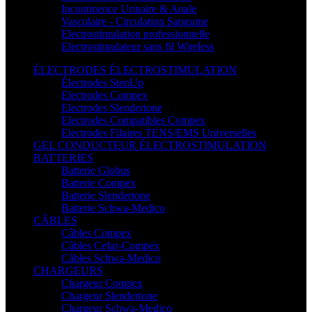
Incontinence Urinaire & Anale
Vasculaire - Circulation Sanguine
Electrostimulation professionnelle
Electrostimulateur sans fil Wireless
ÉLECTRODES ÉLECTROSTIMULATION
Électrodes StenUp
Electrodes Compex
Electrodes Slendertone
Electrodes Compatibles Compex
Electrodes Filaires TENS/EMS Universelles
GEL CONDUCTEUR ÉLECTROSTIMULATION
BATTERIES
Batterie Globus
Batterie Compex
Batterie Slendertone
Batterie Schwa-Medico
CÂBLES
Câbles Compex
Câbles Cefar-Compex
Câbles Schwa-Medico
CHARGEURS
Chargeur Compex
Chargeur Slendertone
Chargeur Schwa-Medico