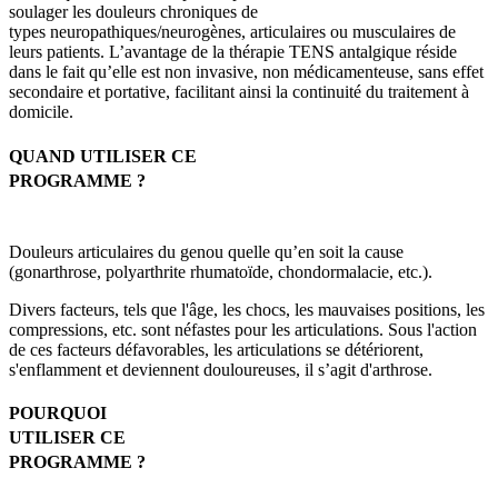
soulager
les douleurs
chroniques
de
type
s
neuropathiques
/
neurogènes,
articulaire
s
ou musculaire
s de
leurs patients
. L’avantage de la
thérapie
TENS
antalgique réside
dans le fait
qu’elle
est non invasive, non médicamenteuse, sans
effet
secondaire et portative, facilitant ainsi la continuité du traitement à
domicile.
QUAND UTILISER CE
PROGRAMME ?
Douleurs articulaires du genou quelle qu’en soit la cause
(gonarthrose, polyarthrite rhumatoïde, chondormalacie, etc.).
Divers facteurs, tels que l'âge, les chocs, les mauvaises positions, les
compressions, etc. sont néfastes pour les articulations. Sous l'action
de ces facteurs défavorables, les articulations se détériorent,
s'enflamment et deviennent douloureuses, il s’agit d'arthrose.
POURQUOI
UTILISER CE
PROGRAMME ?