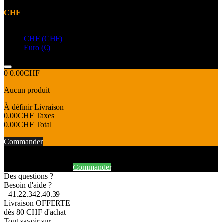
CHF
Devise
CHF (CHF)
Euro (€)
0
0.00CHF
Aucun produit
À définir
Livraison
0.00CHF
Taxes
0.00CHF
Total
Commander
Produit ajouté au panier avec succès
Continuer mes achats
Commander
Des questions ?
Besoin d'aide ?
+41.22.342.40.39
Livraison OFFERTE
dès 80 CHF d'achat
Tout savoir sur