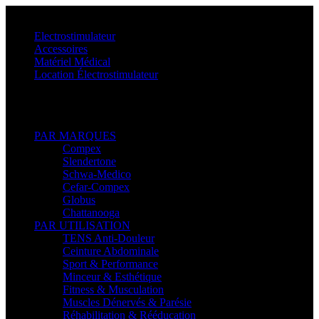
Menu
Electrostimulateur
Accessoires
Matériel Médical
Location Électrostimulateur
Retour
PAR MARQUES
Compex
Slendertone
Schwa-Medico
Cefar-Compex
Globus
Chattanooga
PAR UTILISATION
TENS Anti-Douleur
Ceinture Abdominale
Sport & Performance
Minceur & Esthétique
Fitness & Musculation
Muscles Dénervés & Parésie
Réhabilitation & Rééducation