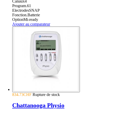
Canaux
4
Program.
61
Electrodes
SNAP
Fonction.
Batterie
Option
Mi-ready
Ajouter au comparateur
834.73CHF
Rupture de stock
Chattanooga Physio