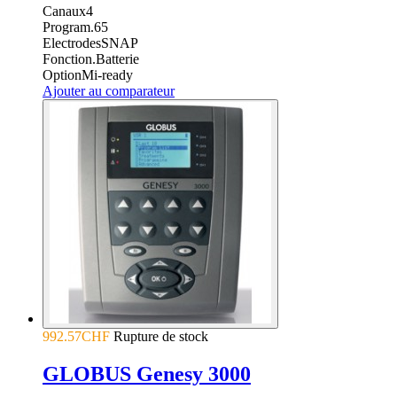
Canaux
4
Program.
65
Electrodes
SNAP
Fonction.
Batterie
Option
Mi-ready
Ajouter au comparateur
992.57CHF
Rupture de stock
GLOBUS Genesy 3000