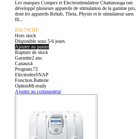
Les marques Compex et Electrostimulateur Chattanooga ont
développé plusieurs appareils de stimulation de la gamme pro,
dont les appareils Rehab, Theta, Physio et le stimulateur sans
fil...
834.73CHF
Hors stock
Disponible sous 5-6 jours
Ajouter au panier
Rupture de stock
Garantie
2
ans
Canaux
4
Program.
72
Electrodes
SNAP
Fonction.
Batterie
Option
Mi-ready
Ajouter au comparateur