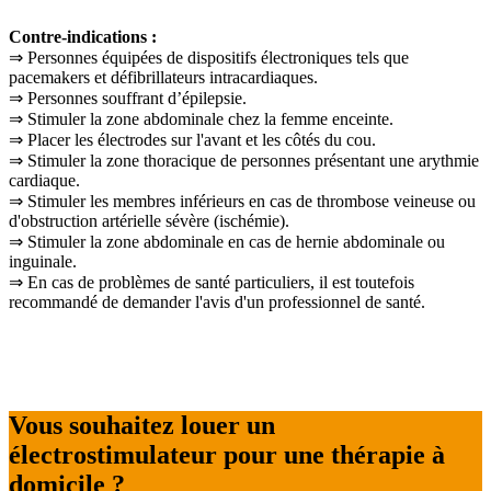
Contre-indications :
⇒
Personnes
é
quip
é
es de dispositifs
é
lectroniques tels que
pacemakers et d
é
fibrillateurs intracardiaques.
⇒
Personnes souffrant d
’é
pilepsie.
⇒
Stimuler la zone abdominale chez la femme enceinte.
⇒
Placer les électrodes sur l'avant et les côtés du cou.
⇒
Stimuler la zone thoracique de personnes pr
é
sentant une arythmie
cardiaque.
⇒
Stimuler les membres inf
é
rieurs en cas de thrombose veineuse ou
d'obstruction art
é
rielle s
é
v
è
re (isch
é
mie).
⇒
Stimuler la zone abdominale en cas de hernie abdominale ou
inguinale.
⇒
En cas de probl
è
mes de sant
é
particuliers, il est toutefois
recommand
é
de demander l'avis d'un professionnel de sant
é
.
Vous souhaitez louer un
électrostimulateur pour une thérapie à
domicile ?