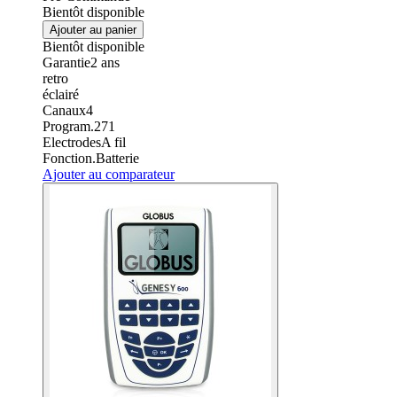
Bientôt disponible
Ajouter au panier
Bientôt disponible
Garantie
2
ans
retro
éclairé
Canaux
4
Program.
271
Electrodes
A fil
Fonction.
Batterie
Ajouter au comparateur