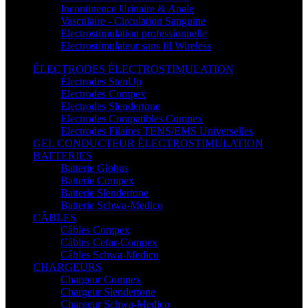
Incontinence Urinaire & Anale
Vasculaire - Circulation Sanguine
Electrostimulation professionnelle
Electrostimulateur sans fil Wireless
ÉLECTRODES ÉLECTROSTIMULATION
Électrodes StenUp
Electrodes Compex
Electrodes Slendertone
Electrodes Compatibles Compex
Electrodes Filaires TENS/EMS Universelles
GEL CONDUCTEUR ÉLECTROSTIMULATION
BATTERIES
Batterie Globus
Batterie Compex
Batterie Slendertone
Batterie Schwa-Medico
CÂBLES
Câbles Compex
Câbles Cefar-Compex
Câbles Schwa-Medico
CHARGEURS
Chargeur Compex
Chargeur Slendertone
Chargeur Schwa-Medico