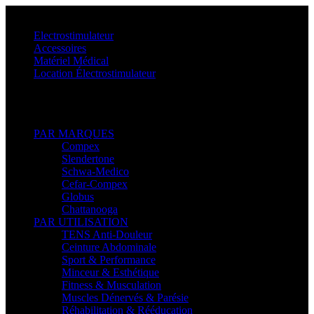
Menu
Electrostimulateur
Accessoires
Matériel Médical
Location Électrostimulateur
Retour
PAR MARQUES
Compex
Slendertone
Schwa-Medico
Cefar-Compex
Globus
Chattanooga
PAR UTILISATION
TENS Anti-Douleur
Ceinture Abdominale
Sport & Performance
Minceur & Esthétique
Fitness & Musculation
Muscles Dénervés & Parésie
Réhabilitation & Rééducation