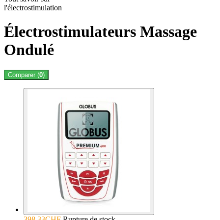
l'électrostimulation
Électrostimulateurs Massage
Ondulé
Comparer (
0
)
398.33CHF
Rupture de stock