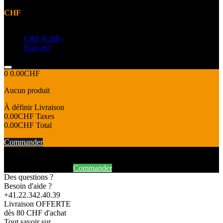
CHF
Devise
CHF (CHF)
Euro (€)
0
0.00CHF
Aucun produit
À définir
Livraison
0.00CHF
Taxes
0.00CHF
Total
Commander
Produit ajouté au panier avec succès
Continuer mes achats
Commander
Des questions ?
Besoin d'aide ?
+41.22.342.40.39
Livraison OFFERTE
dès 80 CHF d'achat
Tout savoir sur