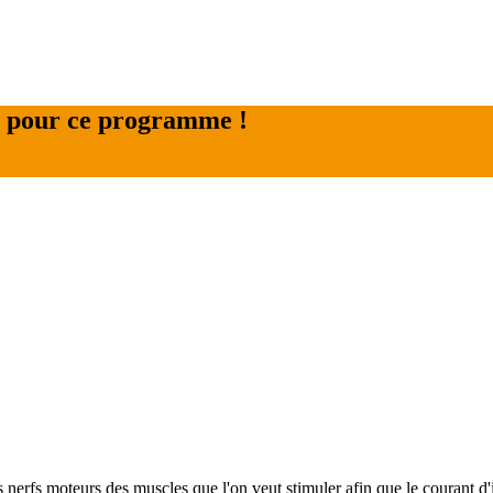
s pour ce programme !
 nerfs moteurs des muscles que l'on veut stimuler afin que le courant d