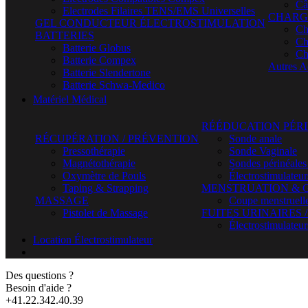
Câ
Electrodes Filaires TENS/EMS Universelles
CHARG
GEL CONDUCTEUR ÉLECTROSTIMULATION
Ch
BATTERIES
Ch
Batterie Globus
Ch
Batterie Compex
Autres A
Batterie Slendertone
Batterie Schwa-Medico
Matériel Médical
RÉÉDUCATION PÉR
RÉCUPÉRATION / PRÉVENTION
Sonde anale
Pressothérapie
Sonde Vaginale
Magnétothérapie
Sondes périnéales
Oxymètre de Pouls
Électrostimulateu
Taping & Strapping
MENSTRUATION & 
MASSAGE
Coupe menstruell
Pistolet de Massage
FUITES URINAIRES 
Électrostimulateur
Location Électrostimulateur
Des questions ?
Besoin d'aide ?
+41.22.342.40.39