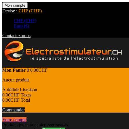
Mon compte
Devise :
CHF (CHF)
CHF (CHF)
Euro (€)
Contactez-nous
Mon Panier
0
0.00CHF
Aucun produit
À définir
Livraison
0.00CHF
Taxes
0.00CHF
Total
Commander
Votre compte
Produit ajouté au panier avec succès