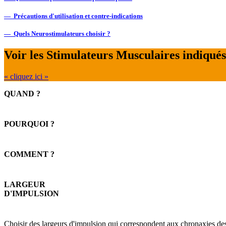
— Précautions d'utilisation et contre-indications
— Quels Neurostimulateurs choisir ?
Voir les Stimulateurs Musculaires indiqué
« cliquez ici »
QUAND ?
POURQUOI ?
COMMENT ?
LARGEUR
D'IMPULSION
Choisir des largeurs d'impulsion qui correspondent aux chronaxies des