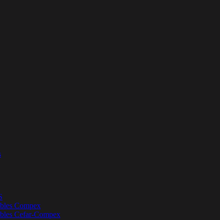
s
S
bles Compex
bles Cefar-Compex