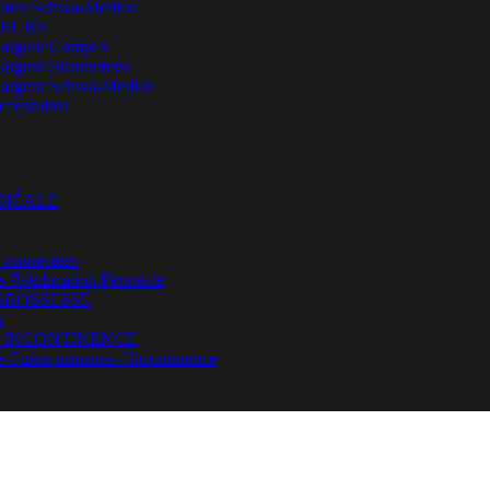
bles Schwa-Medico
EURS
argeur Compex
argeur Slendertone
argeur Schwa-Medico
ccessoires
INÉALE
 connectées
rs Rééducation Périnéale
GROSSESSE
e
/ INCONTINENCE
s Fuites urinaires / Incontinence