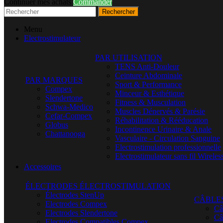
Continuer mes achats
Commander
Rechercher
Menu
Electrostimulateur
PAR UTILISATION
TENS Anti-Douleur
Ceinture Abdominale
PAR MARQUES
Sport & Performance
Compex
Minceur & Esthétique
Slendertone
Fitness & Musculation
Schwa-Medico
Muscles Dénervés & Parésie
Cefar-Compex
Réhabilitation & Rééducation
Globus
Incontinence Urinaire & Anale
Chattanooga
Vasculaire - Circulation Sanguine
Electrostimulation professionnelle
Electrostimulateur sans fil Wireles
Accessoires
ÉLECTRODES ÉLECTROSTIMULATION
Électrodes StenUp
CÂBLE
Electrodes Compex
Câ
Electrodes Slendertone
Câ
Electrodes Compatibles Compex