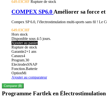
649.03CHF
Rupture de stock
COMPEX SP6.0
Améliorer sa force et
Compex SP 6.0, l’électrostimulation multi-sports sans fil ! Le
649.03CHF
Hors stock
Disponible sous 4-5 jours.
Ajouter au panier
Rupture de stock
Garantie
2+1
ans
Canaux
4
Program.
30
Electrodes
SNAP
Fonction.
Batterie
Option
Mi
Ajouter au comparateur
Comparer (
0
)
Programme Fartlek en Électrostimulation