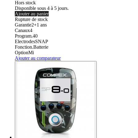
Hors stock
Disponible sous 4 à 5 jours.
Ajouter au panier
Rupture de stock
Garantie
2+1
ans
Canaux
4
Program.
40
Electrodes
SNAP
Fonction.
Batterie
Option
Mi
Ajouter au comparateur