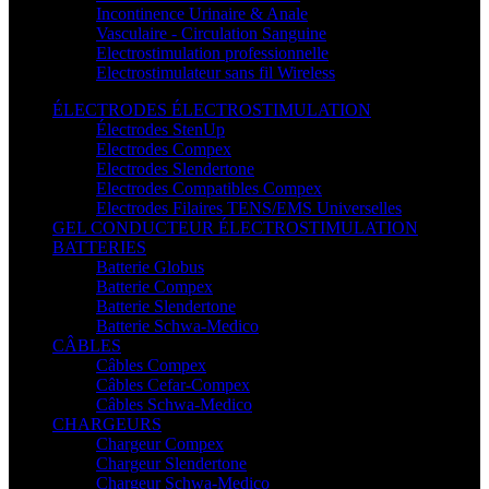
Incontinence Urinaire & Anale
Vasculaire - Circulation Sanguine
Electrostimulation professionnelle
Electrostimulateur sans fil Wireless
ÉLECTRODES ÉLECTROSTIMULATION
Électrodes StenUp
Electrodes Compex
Electrodes Slendertone
Electrodes Compatibles Compex
Electrodes Filaires TENS/EMS Universelles
GEL CONDUCTEUR ÉLECTROSTIMULATION
BATTERIES
Batterie Globus
Batterie Compex
Batterie Slendertone
Batterie Schwa-Medico
CÂBLES
Câbles Compex
Câbles Cefar-Compex
Câbles Schwa-Medico
CHARGEURS
Chargeur Compex
Chargeur Slendertone
Chargeur Schwa-Medico