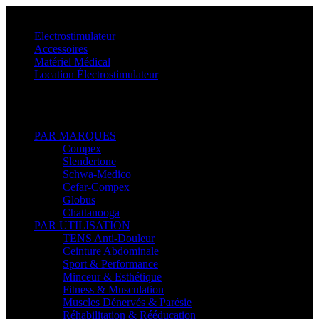
Menu
Electrostimulateur
Accessoires
Matériel Médical
Location Électrostimulateur
Retour
PAR MARQUES
Compex
Slendertone
Schwa-Medico
Cefar-Compex
Globus
Chattanooga
PAR UTILISATION
TENS Anti-Douleur
Ceinture Abdominale
Sport & Performance
Minceur & Esthétique
Fitness & Musculation
Muscles Dénervés & Parésie
Réhabilitation & Rééducation