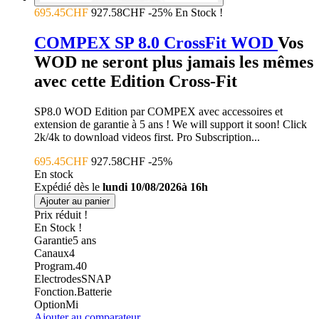
695.45CHF
927.58CHF
-25%
En Stock !
COMPEX SP 8.0 CrossFit WOD
Vos
WOD ne seront plus jamais les mêmes
avec cette Edition Cross-Fit
SP8.0 WOD Edition par COMPEX avec accessoires et
extension de garantie à 5 ans ! We will support it soon! Click
2k/4k to download videos first. Pro Subscription...
695.45CHF
927.58CHF
-25%
En stock
Expédié dès le
lundi 10/08/2026à 16h
Ajouter au panier
Prix réduit !
En Stock !
Garantie
5
ans
Canaux
4
Program.
40
Electrodes
SNAP
Fonction.
Batterie
Option
Mi
Ajouter au comparateur