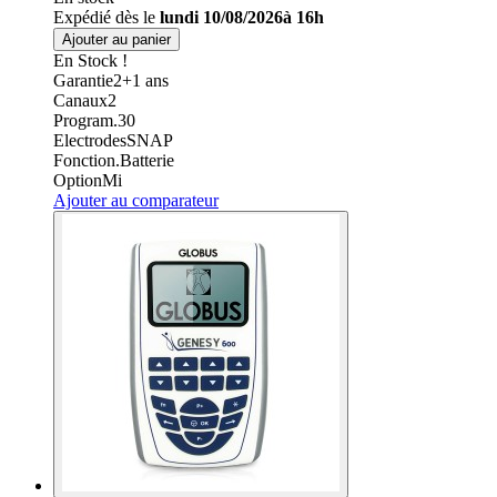
Expédié dès le
lundi 10/08/2026à 16h
Ajouter au panier
En Stock !
Garantie
2+1
ans
Canaux
2
Program.
30
Electrodes
SNAP
Fonction.
Batterie
Option
Mi
Ajouter au comparateur