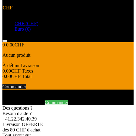
CHF
Devise
CHF (CHF)
Euro (€)
0
0.00CHF
Aucun produit
À définir
Livraison
0.00CHF
Taxes
0.00CHF
Total
Commander
Produit ajouté au panier avec succès
Continuer mes achats
Commander
Des questions ?
Besoin d'aide ?
+41.22.342.40.39
Livraison OFFERTE
dès 80 CHF d'achat
Tout savoir sur