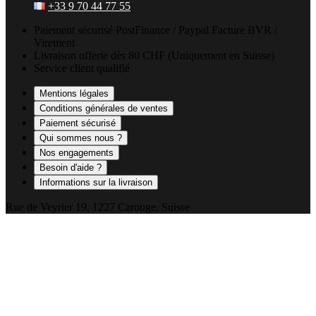
+33 9 70 44 77 55
Paiement sécurisé
PostFinance / Paypal
Facture BVR /
Virement
Livraison offerte
dès 80 CHF
(Uniquement en Suisse)
Service client qualifié
Mentions légales
Conditions générales de ventes
Paiement sécurisé
Qui sommes nous ?
Nos engagements
Besoin d'aide ?
Informations sur la livraison
Rue de Veyrier 19, 1227 Carouge, Suisse