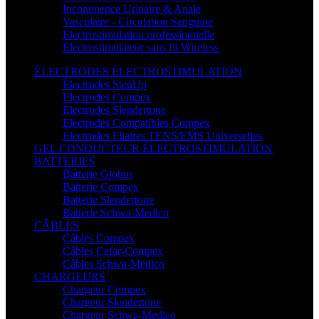
Incontinence Urinaire & Anale
Vasculaire - Circulation Sanguine
Electrostimulation professionnelle
Electrostimulateur sans fil Wireless
ÉLECTRODES ÉLECTROSTIMULATION
Électrodes StenUp
Electrodes Compex
Electrodes Slendertone
Electrodes Compatibles Compex
Electrodes Filaires TENS/EMS Universelles
GEL CONDUCTEUR ÉLECTROSTIMULATION
BATTERIES
Batterie Globus
Batterie Compex
Batterie Slendertone
Batterie Schwa-Medico
CÂBLES
Câbles Compex
Câbles Cefar-Compex
Câbles Schwa-Medico
CHARGEURS
Chargeur Compex
Chargeur Slendertone
Chargeur Schwa-Medico