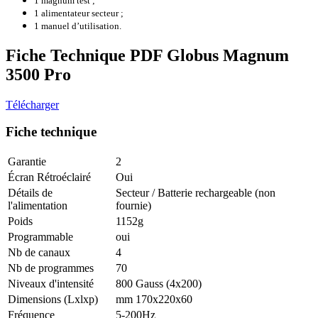
1 magnum test ;
1 alimentateur secteur ;
1 manuel d’utilisation.
Fiche Technique PDF Globus Magnum
3500 Pro
Télécharger
Fiche technique
Garantie
2
Écran Rétroéclairé
Oui
Détails de
Secteur / Batterie rechargeable (non
l'alimentation
fournie)
Poids
1152g
Programmable
oui
Nb de canaux
4
Nb de programmes
70
Niveaux d'intensité
800 Gauss (4x200)
Dimensions (Lxlxp)
mm 170x220x60
Fréquence
5-200Hz