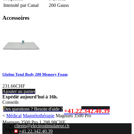
Intensité par Canal
200 Gauss
Accessoires
Globus Total Body 200 Memory Foam
231.66CHF
Ajouter au panier
Expédié aujourd'hui à 16h.
Conseils
Mon compte
prix d'un appel local
Des questions ? Besoin d'aide ?
+41.22.342.40.39
<
Médical
Magnétothérapie
Magnum 3500 Pro
Magnum 3500 Pro
1,298.98CHF
clients@electrostimulateur.ch
Ajouter au panier
+41.22.342.40.39