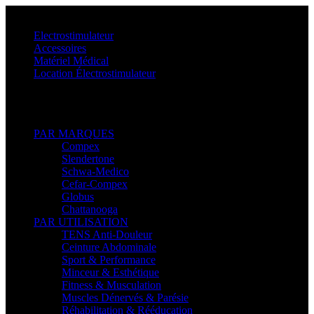
Menu
Electrostimulateur
Accessoires
Matériel Médical
Location Électrostimulateur
Retour
PAR MARQUES
Compex
Slendertone
Schwa-Medico
Cefar-Compex
Globus
Chattanooga
PAR UTILISATION
TENS Anti-Douleur
Ceinture Abdominale
Sport & Performance
Minceur & Esthétique
Fitness & Musculation
Muscles Dénervés & Parésie
Réhabilitation & Rééducation