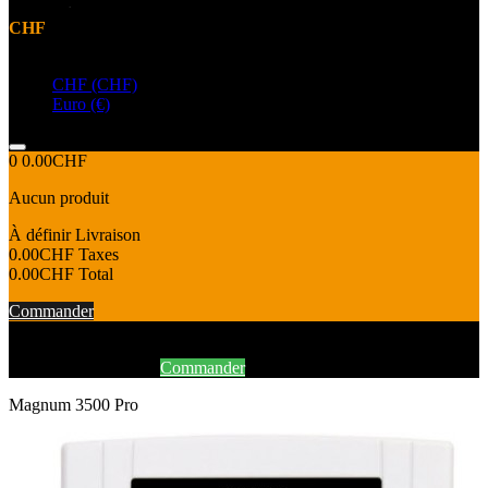
CHF
Devise
CHF (CHF)
Euro (€)
0
0.00CHF
Aucun produit
À définir
Livraison
0.00CHF
Taxes
0.00CHF
Total
Commander
Produit ajouté au panier avec succès
Continuer mes achats
Commander
Magnum 3500 Pro