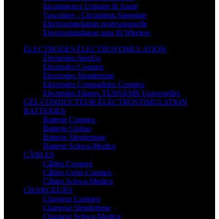
Incontinence Urinaire & Anale
Vasculaire - Circulation Sanguine
Electrostimulation professionnelle
Electrostimulateur sans fil Wireless
ÉLECTRODES ÉLECTROSTIMULATION
Électrodes StenUp
Electrodes Compex
Electrodes Slendertone
Electrodes Compatibles Compex
Electrodes Filaires TENS/EMS Universelles
GEL CONDUCTEUR ÉLECTROSTIMULATION
BATTERIES
Batterie Compex
Batterie Globus
Batterie Slendertone
Batterie Schwa-Medico
CÂBLES
Câbles Compex
Câbles Cefar-Compex
Câbles Schwa-Medico
CHARGEURS
Chargeur Compex
Chargeur Slendertone
Chargeur Schwa-Medico