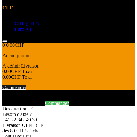
CHF
Devise
CHF (CHF)
Euro (€)
0
0.00CHF
Aucun produit
À définir
Livraison
0.00CHF
Taxes
0.00CHF
Total
Commander
Produit ajouté au panier avec succès
Continuer mes achats
Commander
Des questions ?
Besoin d'aide ?
+41.22.342.40.39
Livraison OFFERTE
dès 80 CHF d'achat
Tout savoir sur