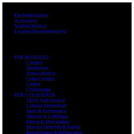
Menu
Electrostimulateur
Accessoires
Matériel Médical
Location Électrostimulateur
Retour
PAR MARQUES
Compex
Slendertone
Schwa-Medico
Cefar-Compex
Globus
Chattanooga
PAR UTILISATION
TENS Anti-Douleur
Ceinture Abdominale
Sport & Performance
Minceur & Esthétique
Fitness & Musculation
Muscles Dénervés & Parésie
Réhabilitation & Rééducation