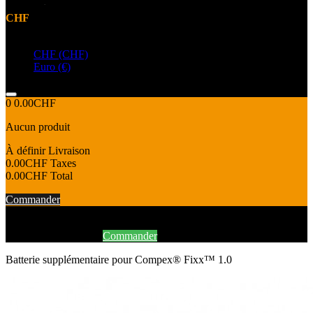
CHF
Devise
CHF (CHF)
Euro (€)
0
0.00CHF
Aucun produit
À définir
Livraison
0.00CHF
Taxes
0.00CHF
Total
Commander
Produit ajouté au panier avec succès
Continuer mes achats
Commander
Batterie supplémentaire pour Compex® Fixx™ 1.0