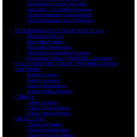
Incontinence Urinaire & Anale
Vasculaire - Circulation Sanguine
Electrostimulation professionnelle
Electrostimulateur sans fil Wireless
ÉLECTRODES ÉLECTROSTIMULATION
Électrodes StenUp
Electrodes Compex
Electrodes Slendertone
Electrodes Compatibles Compex
Electrodes Filaires TENS/EMS Universelles
GEL CONDUCTEUR ÉLECTROSTIMULATION
BATTERIES
Batterie Globus
Batterie Compex
Batterie Slendertone
Batterie Schwa-Medico
CÂBLES
Câbles Compex
Câbles Cefar-Compex
Câbles Schwa-Medico
CHARGEURS
Chargeur Compex
Chargeur Slendertone
Chargeur Schwa-Medico