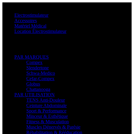
Menu
Electrostimulateur
Accessoires
Matériel Médical
Location Électrostimulateur
Retour
PAR MARQUES
Compex
Slendertone
Schwa-Medico
Cefar-Compex
Globus
Chattanooga
PAR UTILISATION
TENS Anti-Douleur
Ceinture Abdominale
Sport & Performance
Minceur & Esthétique
Fitness & Musculation
Muscles Dénervés & Parésie
Réhabilitation & Rééducation