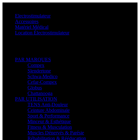
Menu
Electrostimulateur
Accessoires
Matériel Médical
Location Électrostimulateur
Retour
PAR MARQUES
Compex
Slendertone
Schwa-Medico
Cefar-Compex
Globus
Chattanooga
PAR UTILISATION
TENS Anti-Douleur
Ceinture Abdominale
Sport & Performance
Minceur & Esthétique
Fitness & Musculation
Muscles Dénervés & Parésie
Réhabilitation & Rééducation