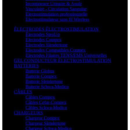
Incontinence Urinaire & Anale
Vasculaire - Circulation Sanguine
Electrostimulation professionnelle
Electrostimulateur sans fil Wireless
ÉLECTRODES ÉLECTROSTIMULATION
Électrodes StenUp
Electrodes Compex
Electrodes Slendertone
Electrodes Compatibles Compex
Electrodes Filaires TENS/EMS Universelles
GEL CONDUCTEUR ÉLECTROSTIMULATION
BATTERIES
Batterie Globus
Batterie Compex
Batterie Slendertone
Batterie Schwa-Medico
CÂBLES
Câbles Compex
Câbles Cefar-Compex
Câbles Schwa-Medico
CHARGEURS
Chargeur Compex
Chargeur Slendertone
Chargeur Schwa-Medico