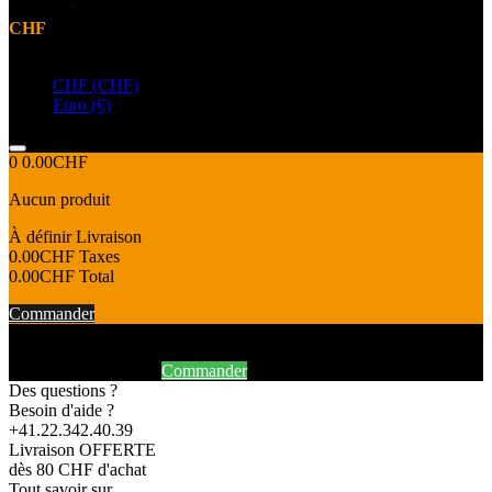
CHF
Devise
CHF (CHF)
Euro (€)
0
0.00CHF
Aucun produit
À définir
Livraison
0.00CHF
Taxes
0.00CHF
Total
Commander
Produit ajouté au panier avec succès
Continuer mes achats
Commander
Des questions ?
Besoin d'aide ?
+41.22.342.40.39
Livraison OFFERTE
dès 80 CHF d'achat
Tout savoir sur